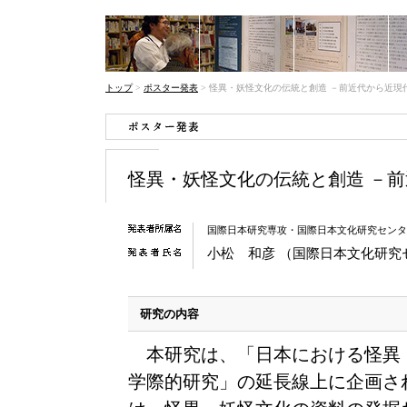
トップ
>
ポスター発表
>
怪異・妖怪文化の伝統と創造 －前近代から近現
怪異・妖怪文化の伝統と創造 －
国際日本研究専攻・国際日本文化研究センタ
小松 和彦 （国際日本文化研究
研究の内容
本研究は、「日本における怪異
学際的研究」の延長線上に企画さ