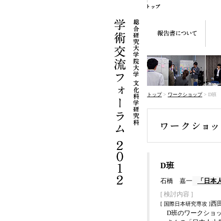
トップ
>
ワークショップ
>
D班
D班
石橋 嘉一
「日本
[ 検討内容 ]
西
[ 国際日本研究専攻 ]
D班のワークショッ