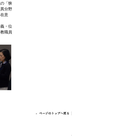
域の「狭
を異分野
存在意
意義・位
・教職員