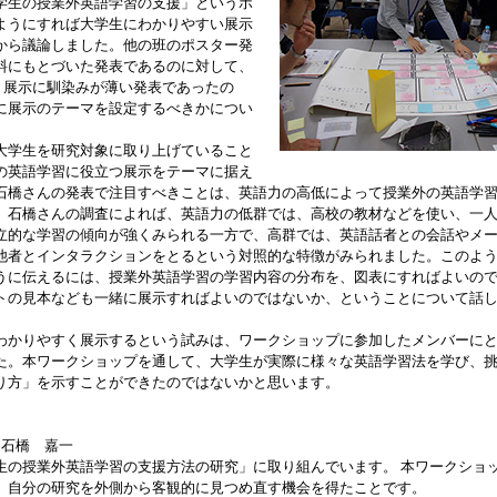
学生の授業外英語学習の支援」というポ
ようにすれば大学生にわかりやすい展示
から議論しました。他の班のポスター発
料にもとづいた発表であるのに対して、
う展示に馴染みが薄い発表であったの
に展示のテーマを設定するべきかについ
学生を研究対象に取り上げていること
の英語学習に役立つ展示をテーマに据え
石橋さんの発表で注目すべきことは、英語力の高低によって授業外の英語学
。石橋さんの調査によれば、英語力の低群では、高校の教材などを使い、一
立的な学習の傾向が強くみられる一方で、高群では、英語話者との会話やメ
他者とインタラクションをとるという対照的な特徴がみられました。このよ
うに伝えるには、授業外英語学習の学習内容の分布を、図表にすればよいの
トの見本なども一緒に展示すればよいのではないか、ということについて話
かりやすく展示するという試みは、ワークショップに参加したメンバーに
た。本ワークショップを通して、大学生が実際に様々な英語学習法を学び、
り方」を示すことができたのではないかと思います。
石橋 嘉一
]
の授業外英語学習の支援方法の研究」に取り組んでいます。 本ワークショ
、自分の研究を外側から客観的に見つめ直す機会を得たことです。