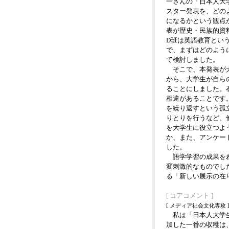
一さんの「日本人大
スター発表を、どの
になるかという観点
表が歴史・民族的資
D班は英語教育とい
で、まずはどのよう
て検討しました。
そこで、本発表が大
から、大学生が自ら
ることにしました。
相違があることです
を繰り返すという孤
りとりを行うなど、
を大学生に役立つよ
か、また、アンケー
した。
語学学習の成果をわ
変刺激的なものでし
る「新しい展示の在
[ コアコメント ]
[ メディア社会文化専攻 
私は「日本人大学生
加した一番の収穫は