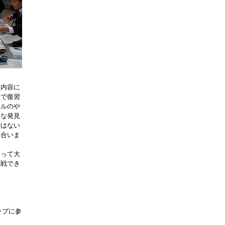
習内容に
人で復習
ールのや
うな発見
ではない
し合いま
とって大
挑戦でき
ップに参