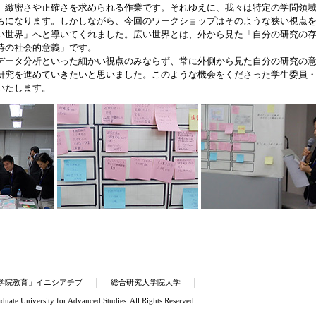
緻密さや正確さを求められる作業です。それゆえに、我々は特定の学問領
ちになります。しかしながら、今回のワークショップはそのような狭い視点
い世界」へと導いてくれました。広い世界とは、外から見た「自分の研究の
時の社会的意義」です。
ータ分析といった細かい視点のみならず、常に外側から見た自分の研究の
研究を進めていきたいと思いました。このような機会をくださった学生委員
いたします。
学院教育」イニシアチブ
総合研究大学院大学
uate University for Advanced Studies. All Rights Reserved.